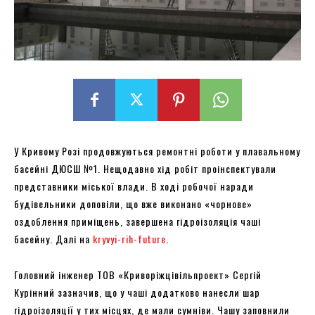
У Кривому Розі продовжуються ремонтні роботи у плавальному
басейні ДЮСШ №1. Нещодавно хід робіт проінспектували
представники міської влади. В ході робочої наради
будівельники доповіли, що вже виконано «чорнове»
оздоблення приміщень, завершена гідроізоляція чаші
басейну. Далі на
kryvyi-rih-future
.
Головний інженер ТОВ «Криворіжцівільпроект» Сергій
Курінний зазначив, що у чаші додатково нанесли шар
гідроізоляції у тих місцях, де мали сумніви. Чашу заповнили