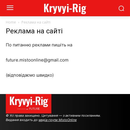
Kryvyi-Rig
Home
Реклама на сайті
Реклама на сайті
По питанню реклами пишіть на
future.mistoonline@gmail.com
(відповідаємо швидко)
Kryvyi-Rig
———→ FUTURE
© Усі права захищено. Цитування — з активним посиланням.
Видання входить до
медіа-групи MistoOnline