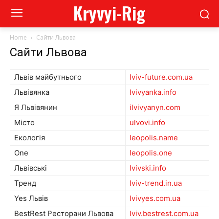
Kryvyi-Rig
Home
Сайти Львова
Сайти Львова
Львів майбутнього
lviv-future.com.ua
Львівянка
lvivyanka.info
Я Львівянин
ilvivyanyn.com
Місто
ulvovi.info
Екологія
leopolis.name
One
leopolis.one
Львівські
lvivski.info
Тренд
lviv-trend.in.ua
Yes Львів
lvivyes.com.ua
BestRest Ресторани Львова
lviv.bestrest.com.ua