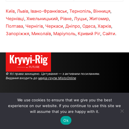
Київ
,
Львів
,
Івано-Франківськ
,
Тернопіль
,
Вінниця
,
Чернівці
,
Хмельницький
,
Рівне
,
Луцьк
,
Житомир
,
Полтава
,
Чернігів
,
Черкаси
,
Дніпро
,
Одеса
,
Харків
,
Запоріжжя
,
Миколаїв
,
Маріуполь
,
Кривий Ріг
,
Сайти
.
Kryvyi-Rig
———→ FUTURE
© Усі права захищено. Цитування — з активним посиланням.
Видання входить до
медіа-групи MistoOnline
АВТОРИ
РЕКЛАМА НА САЙТІ
We use cookies to ensure that we give you the best
experience on our website. If you continue to use this site we
will assume that you are happy with it.
.
.
.
Ok