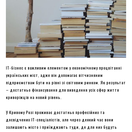
IT-бізнес є важливим елементом у економічному процвітанні
українських міст, адже він допомагає вітчизняним
підприємствам бути на рівні зі світовим ринком. Як результат
– достатньо фінансування для виведення усіх сфер життя
криворіжців на новий рівень.
У Кривому Розі проживає достатньо професійних та
досвідчених IT-спеціалістів, але через деякий час вони
залишають місто і приїжджають туди, де для них будуть