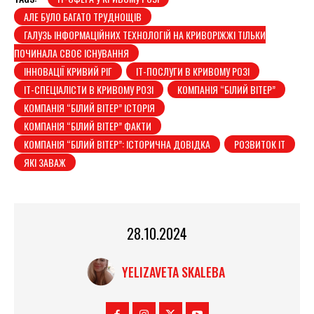
АЛЕ БУЛО БАГАТО ТРУДНОЩІВ
ГАЛУЗЬ ІНФОРМАЦІЙНИХ ТЕХНОЛОГІЙ НА КРИВОРІЖЖІ ТІЛЬКИ
ПОЧИНАЛА СВОЄ ІСНУВАННЯ
ІННОВАЦІЇ КРИВИЙ РІГ
ІТ-ПОСЛУГИ В КРИВОМУ РОЗІ
ІТ-СПЕЦІАЛІСТИ В КРИВОМУ РОЗІ
КОМПАНІЯ “БІЛИЙ ВІТЕР”
КОМПАНІЯ “БІЛИЙ ВІТЕР” ІСТОРІЯ
КОМПАНІЯ “БІЛИЙ ВІТЕР” ФАКТИ
КОМПАНІЯ “БІЛИЙ ВІТЕР”: ІСТОРИЧНА ДОВІДКА
РОЗВИТОК IT
ЯКІ ЗАВАЖ
28.10.2024
YELIZAVETA SKALEBA