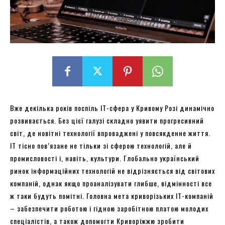
Вже декілька років поспіль IT-сфера у Кривому Розі динамічно
розвивається. Без цієї галузі складно уявити прогресивний
світ, де новітні технології впроваджені у повсякденне життя.
IT тісно пов’язане не тільки зі сферою технологій, але й
промисловості і, навіть, культури. Глобально український
ринок інформаційних технологій не відрізняється від світових
компаній, однак якщо проаналізувати глибше, відмінності все
ж таки будуть помітні. Головна мета криворізьких IT-компаній
– забезпечити роботою і гідною заробітною платою молодих
спеціалістів, а також допомогти Криворіжжю зробити