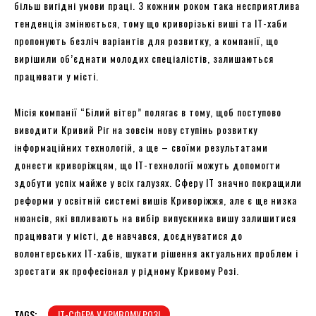
більш вигідні умови праці. З кожним роком така несприятлива
тенденція змінюється, тому що криворізькі виші та IT-хаби
пропонують безліч варіантів для розвитку, а компанії, що
вирішили об’єднати молодих спеціалістів, залишаються
працювати у місті.
Місія компанії “Білий вітер” полягає в тому, щоб поступово
виводити Кривий Ріг на зовсім нову ступінь розвитку
інформаційних технологій, а ще – своїми результатами
донести криворіжцям, що IT-технології можуть допомогти
здобути успіх майже у всіх галузях. Сферу IT значно покращили
реформи у освітній системі вишів Криворіжжя, але є ще низка
нюансів, які впливають на вибір випускника вишу залишитися
працювати у місті, де навчався, доєднуватися до
волонтерських IT-хабів, шукати рішення актуальних проблем і
зростати як професіонал у рідному Кривому Розі.
TAGS:
IT-СФЕРА У КРИВОМУ РОЗІ