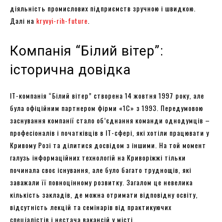
діяльність промислових підприємств зручною і швидкою.
Далі на
kryvyi-rih-future
.
Компанія “Білий вітер”:
історична довідка
IT-компанія “Білий вітер” створена 14 жовтня 1997 року, але
була офіційним партнером фірми «1С» з 1993. Передумовою
заснування компанії стало об’єднання команди однодумців –
професіоналів і початківців в IT-сфері, які хотіли працювати у
Кривому Розі та ділитися досвідом з іншими. На той момент
галузь інформаційних технологій на Криворіжжі тільки
починала своє існування, але було багато труднощів, які
заважали її повноцінному розвитку. Загалом це невелика
кількість закладів, де можна отримати відповідну освіту,
відсутність лекцій та семінарів від практикуючих
спеціалістів і нестача вакансій у місті.