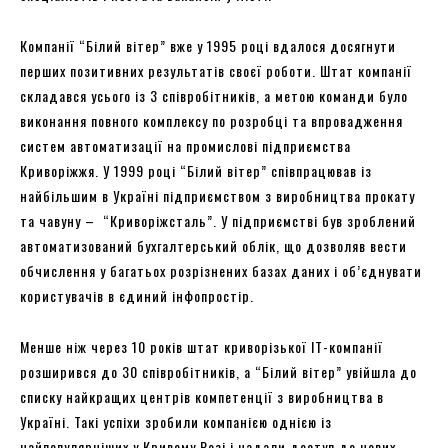
Компанії “Білий вітер” вже у 1995 році вдалося досягнути
перших позитивних результатів своєї роботи. Штат компанії
складався усього із 3 співробітників, а метою команди було
виконання повного комплексу по розробці та впровадження
систем автоматизації на промислові підприємства
Криворіжжя. У 1999 році “Білий вітер” співпрацював із
найбільшим в Україні підприємством з виробництва прокату
та чавуну – “Криворіжсталь”. У підприємстві був зроблений
автоматизований бухгалтерський облік, що дозволяв вести
обчислення у багатьох розрізнених базах даних і об’єднувати
користувачів в єдиний інфопростір.
Менше ніж через 10 років штат криворізької IT-компанії
розширився до 30 співробітників, а “Білий вітер” увійшла до
списку найкращих центрів компетенції з виробництва в
Україні. Такі успіхи зробили компанією однією із
найпопулярніших у Кривому Розі і надали доступ до нових