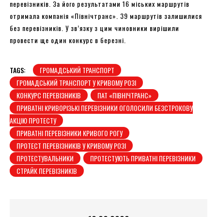
перевізників. За його результатами 16 міських маршрутів
отримала компанія «Північтранс». 39 маршрутів залишилися
без перевізників. У зв’язку з цим чиновники вирішили
провести ще один конкурс в березні.
TAGS:
ГРОМАДСЬКИЙ ТРАНСПОРТ
ГРОМАДСЬКИЙ ТРАНСПОРТ У КРИВОМУ РОЗІ
КОНКУРС ПЕРЕВІЗНИКІВ
ПАТ «ПІВНІЧТРАНС»
ПРИВАТНІ КРИВОРІЗЬКІ ПЕРЕВІЗНИКИ ОГОЛОСИЛИ БЕЗСТРОКОВУ
АКЦІЮ ПРОТЕСТУ
ПРИВАТНІ ПЕРЕВІЗНИКИ КРИВОГО РОГУ
ПРОТЕСТ ПЕРЕВІЗНИКІВ У КРИВОМУ РОЗІ
ПРОТЕСТУВАЛЬНИКИ
ПРОТЕСТУЮТЬ ПРИВАТНІ ПЕРЕВІЗНИКИ
СТРАЙК ПЕРЕВІЗНИКІВ