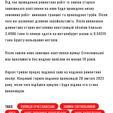
Під час проведення ремонтних робіт із заміни старого
зовнішнього освітлення на нове буде проведено низку
земляних робіт: викопано траншеї та прокладено труби. Після
чого всі розкопані ділянки заасфальтують. Після виконання
демонтажу старих металевих конструкцій обсягом близько
3,4906 тонн їх планує здати на металобрухт разом із 0,59315
тонн брухту кольорових металів.
Після заміни нове зовнішнє освітлення вулиці Січеславської
має прослужити без жодних проблем не менше 10 років.
Наразі триває процес подання заяв на надання ремонтних
послуг. Кінцевий термін подання пропозицій 28 лютого 2022
року, після чого відбувся аукціон і буде відомо хто стане
виконавцем.
TAGS:
ВУЛИЦЯ СІЧЕСЛАВСЬКА
ЗАМІНА СВІТИЛЬНИКІВ
КРЕС
НОВЕ ЗОВНІШНЕ ОСВІТЛЕННЯ
НОВЕ ОСВІТЛЕННЯ