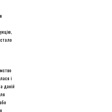
ся
укцію,
 стало
ємство
лася і
а даній
іля
 або
но