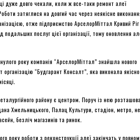
ці дуже довго чекали, коли ж все-таки ремонт алеї
Роботи затяглися на довгий час через неякісне виконанн
анізацією, отже підприємство АрселорМіттал Кривий Ріг
д подальших послуг цієї організації, тому оновлення ал
инулого року компанія “АрселорМіттал” знайшла нового
т організацію “Будгарант Консалт”, яка виконала якісно
місяці.
еталургійного району є центром. Поруч із нею розташов
дана Хмельницького, Палац Культури, стадіон, метро, ​​
сейн, безліч магазинів та ринок.
го року роботи з реконструкції алеї закінчать у повном