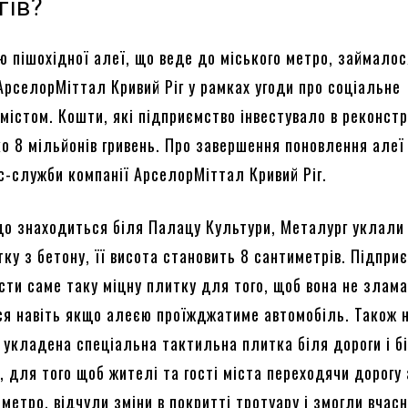
гів?
 пішохідної алеї, що веде до міського метро, ​​займало
АрселорМіттал Кривий Ріг у рамках угоди про соціальне
містом. Кошти, які підприємство інвестувало в реконстр
о 8 мільйонів гривень. Про завершення поновлення алеї
ес-служби компанії АрселорМіттал Кривий Ріг.
 що знаходиться біля Палацу Культури, Металург уклали
ку з бетону, її висота становить 8 сантиметрів. Підпри
сти саме таку міцну плитку для того, щоб вона не злама
я навіть якщо алеєю проїжджатиме автомобіль. Також н
а укладена спеціальна тактильна плитка біля дороги і б
, ​​для того щоб жителі та гості міста переходячи дорогу
метро, ​​відчули зміни в покритті тротуару і змогли вчас