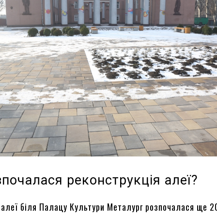
зпочалася реконструкція алеї?
 алеї біля Палацу Культури Металург розпочалася ще 2