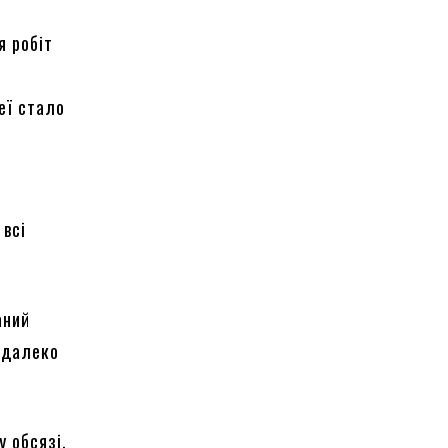
я робіт
еї стало
 всі
аний
недалеко
у обсязі.