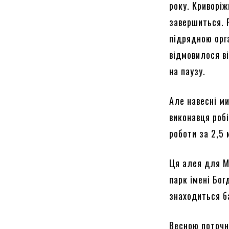
року. Криворіж
завершиться. 
підрядною орг
відмовилося ві
на паузу.
Але навесні м
виконавця робі
роботи за 2,5 
Ця алея для М
парк імені Бог
знаходиться ба
Весною поточно