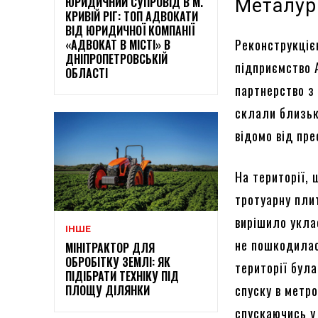
ЮРИДИЧНИЙ СУПРОВІД В М.
Металур
КРИВІЙ РІГ: ТОП АДВОКАТИ
ВІД ЮРИДИЧНОЇ КОМПАНІЇ
Реконструкцією
«АДВОКАТ В МІСТІ» В
ДНІПРОПЕТРОВСЬКІЙ
підприємство 
ОБЛАСТІ
партнерство з 
склали близьк
відомо від пр
На території,
тротуарну плит
вирішило укла
ІНШЕ
не пошкодилас
МІНІТРАКТОР ДЛЯ
ОБРОБІТКУ ЗЕМЛІ: ЯК
території бул
ПІДІБРАТИ ТЕХНІКУ ПІД
спуску в метро
ПЛОЩУ ДІЛЯНКИ
спускаючись у 