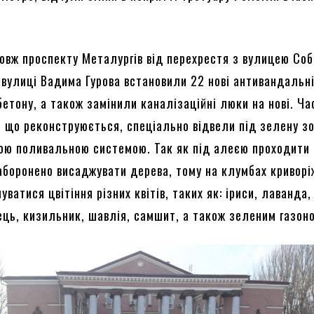
довж проспекту Металургів від перехрестя з вулицею Соб
 вулиці Вадима Гурова встановили 22 нові антивандальн
бетону, а також замінили каналізаційні люки на нові. Ча
, що реконструюється, спеціально відвели під зелену зо
ою поливальною системою. Так як під алеєю проходити 
заборонено висаджувати дерева, тому на клумбах криворі
ватися цвітіння різних квітів, таких як: іриси, лаванда,
ець, кизильник, шавлія, самшит, а також зеленим газон