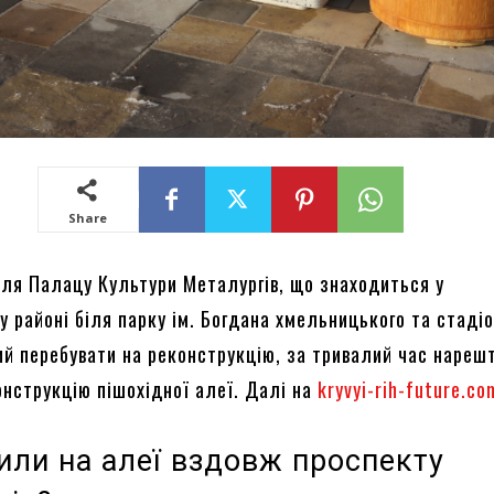
Share
біля Палацу Культури Металургів, що знаходиться у
 районі біля парку ім. Богдана хмельницького та стаді
ий перебувати на реконструкцію, за тривалий час нарешт
онструкцію пішохідної алеї. Далі на
kryvyi-rih-future.co
или на алеї вздовж проспекту