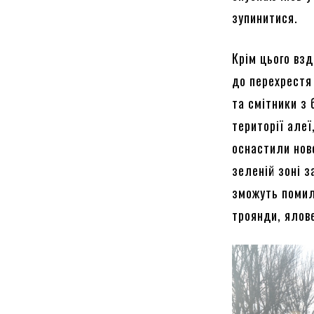
зупинитися.
Крім цього вз
до перехрестя
та смітники з 
території алеї
оснастили нов
зеленій зоні 
зможуть помилу
троянди, ялов