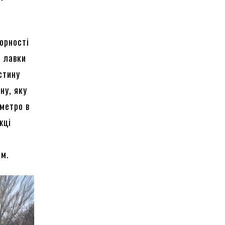
орності
і лавки
стину
ну, яку
метро в
жці
ом.