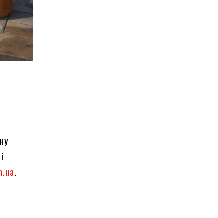
ону
і
m.ua
.