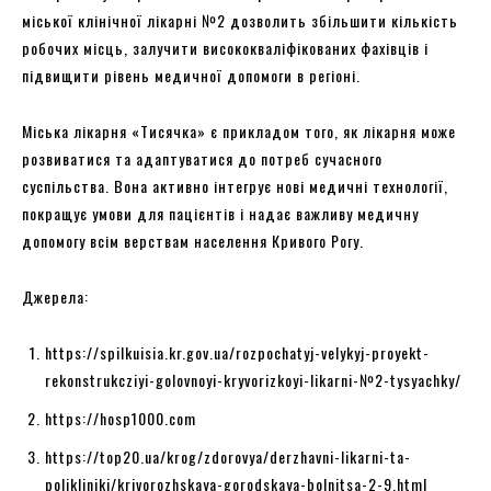
міської клінічної лікарні №2 дозволить збільшити кількість
робочих місць, залучити висококваліфікованих фахівців і
підвищити рівень медичної допомоги в регіоні.
Міська лікарня «Тисячка» є прикладом того, як лікарня може
розвиватися та адаптуватися до потреб сучасного
суспільства. Вона активно інтегрує нові медичні технології,
покращує умови для пацієнтів і надає важливу медичну
допомогу всім верствам населення Кривого Рогу.
Джерела:
https://spilkuisia.kr.gov.ua/rozpochatyj-velykyj-proyekt-
rekonstrukcziyi-golovnoyi-kryvorizkoyi-likarni-№2-tysyachky/
https://hosp1000.com
https://top20.ua/krog/zdorovya/derzhavni-likarni-ta-
polikliniki/krivorozhskaya-gorodskaya-bolnitsa-2-9.html