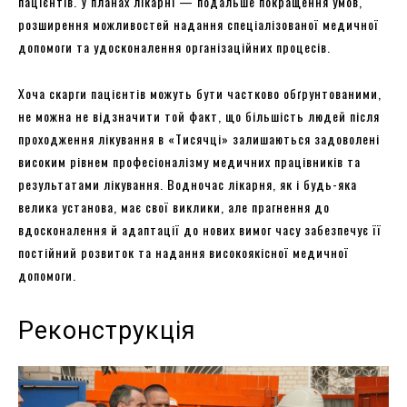
пацієнтів. У планах лікарні — подальше покращення умов,
розширення можливостей надання спеціалізованої медичної
допомоги та удосконалення організаційних процесів.
Хоча скарги пацієнтів можуть бути частково обґрунтованими,
не можна не відзначити той факт, що більшість людей після
проходження лікування в «Тисячці» залишаються задоволені
високим рівнем професіоналізму медичних працівників та
результатами лікування. Водночас лікарня, як і будь-яка
велика установа, має свої виклики, але прагнення до
вдосконалення й адаптації до нових вимог часу забезпечує її
постійний розвиток та надання високоякісної медичної
допомоги.
Реконструкція