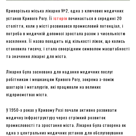
Криворізька міська лікарня №2, одна з ключових медичних
установ Кривого Рогу. Її
історія
починається в середині 20
століття, коли у місті розвивався промисловий потенціал, і
потреба в медичній допомозі зростала разом з чисельністю
населення. Її назва походить від кількості ліжок, що колись
становила тисячу, і стала своєрідним символом масштабності
та значення лікарні для міста.
Лікарня була заснована для надання медичних послуг
робітникам і мешканцям Кривого Рогу, зокрема з-поміж
шахтарів і металургів, які працювали на великих
підприємствах міста.
У 1950-х роках у Кривому Розі почали активно розвивати
медичну інфраструктуру через стрімкий розвиток
промисловості та зростання міста. Лікарня була створена як
одна з центральних медичних установ для обслуговування