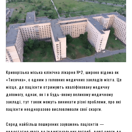
Криворізька міська клінічна лікарня №2, широко відома як
«Тисячка», є одним з головних медичних закладів міста. Це
місце, де пацієнти отримують кваліфіковану медичну
допомогу, однак, як і в будь-якому великому медичному
закладі, тут також можуть виникати різні проблеми, про які
пацієнти неодноразово висловлювали свої скарги.
Серед найбільш поширених зауважень пацієнтів —
недостатня увага до індивідуальних потреб, довгі черги до