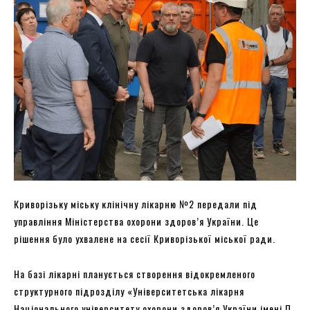
Криворізьку міську клінічну лікарню №2 передали під
управління Міністерства охорони здоров’я України. Це
рішення було ухвалене на сесії Криворізької міської ради.
На базі лікарні планується створення відокремленого
структурного підрозділу «Університетська лікарня
Національного університету охорони здоров’я України імені П.