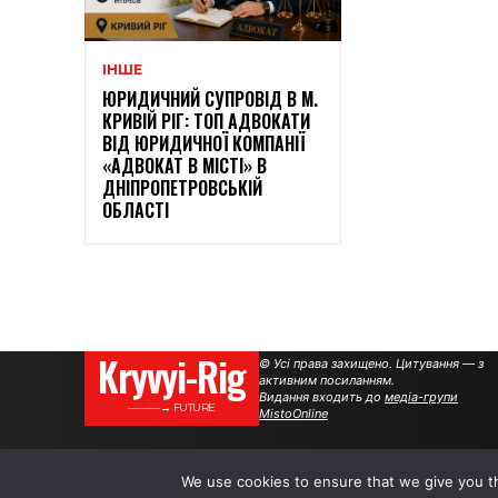
ІНШЕ
ЮРИДИЧНИЙ СУПРОВІД В М.
КРИВІЙ РІГ: ТОП АДВОКАТИ
ВІД ЮРИДИЧНОЇ КОМПАНІЇ
«АДВОКАТ В МІСТІ» В
ДНІПРОПЕТРОВСЬКІЙ
ОБЛАСТІ
Kryvyi-Rig
© Усі права захищено. Цитування — з
активним посиланням.
Видання входить до
медіа-групи
———→ FUTURE
MistoOnline
We use cookies to ensure that we give you th