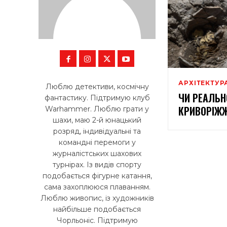
АРХІТЕКТУР
Люблю детективи, космічну
ЧИ РЕАЛЬН
фантастику. Підтримую клуб
КРИВОРІЖЖ
Warhammer. Люблю грати у
шахи, маю 2-й юнацький
розряд, індивідуальні та
командні перемоги у
журналістських шахових
турнірах. Із видів спорту
подобається фігурне катання,
сама захоплююся плаванням.
Люблю живопис, із художників
найбільше подобається
Чорльоніс. Підтримую