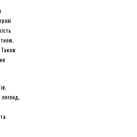
я
грові
кість
ітною.
. Також
ння
ів.
 легенд,
 та