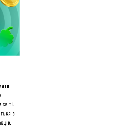
мати
о
 світі.
ються в
вців.