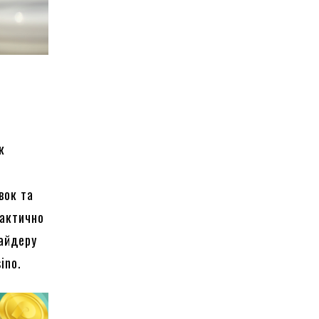
к
вок та
рактично
вайдеру
ino.