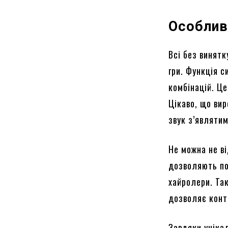
Особлив
Всі без винят
гри. Функція 
комбінацій. Це
Цікаво, що вир
звук з’являтим
Не можна не в
дозволяють пос
хайролери. Та
дозволяє конт
Завдяки унікал