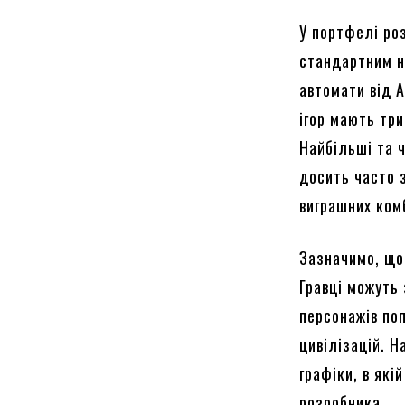
У портфелі ро
стандартним н
автомати від 
ігор мають три
Найбільші та ч
досить часто 
виграшних ком
Зазначимо, що
Гравці можуть 
персонажів по
цивілізацій. Н
графіки, в які
розробника.