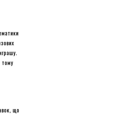
тематики
изових
играшу.
, тому
авок, що