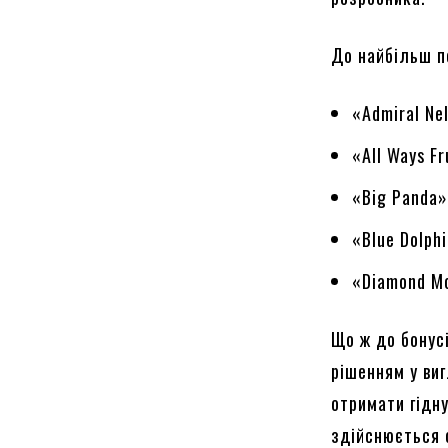
До найбільш п
«Admiral Ne
«All Ways Fr
«Big Panda»
«Blue Dolphi
«Diamond M
Що ж до бонус
рішенням у ви
отримати гідну
здійснюється 