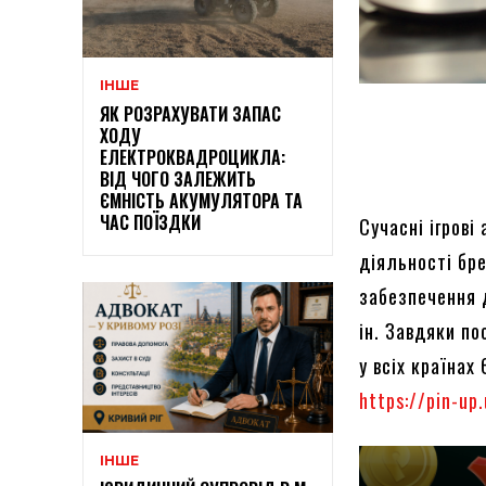
ІНШЕ
ЯК РОЗРАХУВАТИ ЗАПАС
ХОДУ
ЕЛЕКТРОКВАДРОЦИКЛА:
ВІД ЧОГО ЗАЛЕЖИТЬ
ЄМНІСТЬ АКУМУЛЯТОРА ТА
ЧАС ПОЇЗДКИ
Сучасні ігров
діяльності бре
забезпечення д
ін. Завдяки п
у всіх країнах
https://pin-up
ІНШЕ