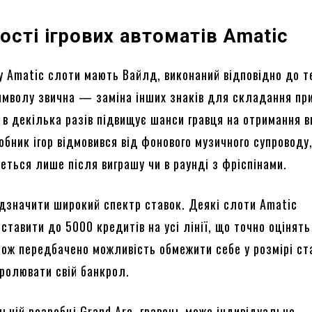
ості ігрових автоматів Amatic
ку Amatic слоти мають Вайлд, виконаний відповідно до 
символу звична — заміна інших знаків для складання пр
 в декілька разів підвищує шанси гравця на отримання в
обник ігор відмовився від фонового музичного супроводу
еться лише після виграшу чи в раунді з фріспінами.
ідзначити широкий спектр ставок. Деякі слоти Amatic
тавити до 5000 кредитів на усі лінії, що точно оцінять
кож передбачено можливість обмежити себе у розмірі ст
ролювати свій банкрол.
ьній розробці Grand Arc, гравець може індивідуально