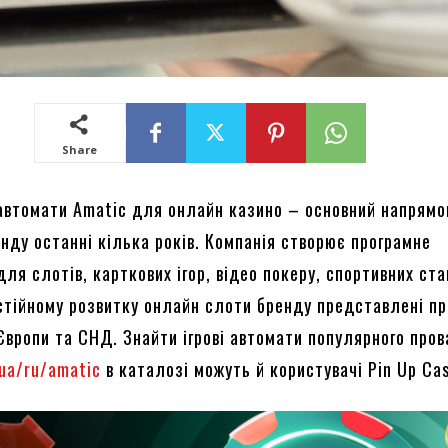
Share
і автомати Amatic для онлайн казино – основний напрямо
нду останні кілька років. Компанія створює програмне
ля слотів, карткових ігор, відео покеру, спортивних ста
остійному розвитку онлайн слоти бренду представлені п
 Європи та СНД. Знайти ігрові автомати популярного про
.ua/ru/amatic
в каталозі можуть й користувачі Pin Up Cas