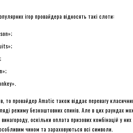
опулярних ігор провайдера відносять такі слоти:
lson»;
uits»;
;
n»;
onkey».
ів, то провайдер Amatic також віддає перевагу класични
гляді режиму безкоштовних спинів. Але в цих раундах мо
 винагороду, оскільки оплата призових комбінацій у них
особливим чином та зараховуються всі символи.