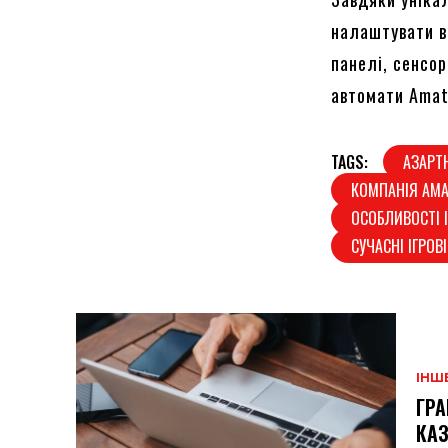
налаштувати вс
панелі, сенсор
автомати Amat
TAGS:
АЗАРТН
КОМПАНІЯ AMA
ОСОБЛИВОСТІ 
СУЧАСНІ ІГРО
ІНШ
ГРА
КАЗ