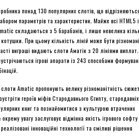
зробника понад 130 популярних слотів, що відрізняютьс
абором параметрів та характеристик. Майже всі HTML5 і
Amatic складаються з 5 барабанів, і лише невелика кіль
 котушки. При цьому кількість ліній може бути різноман
асті виграші видають слоти Аматік з 20 лініями виплат
зустрічаються ігрові апарати із 243 способами формува
бінацій.
 слоти Amatic пропонують велику різноманітність сюжет
зустріти героїв міфів Стародавнього Єгипту, стародавніх
пулярних книг та познайомитися з культурою втрачених
а окрему увагу заслуговує відмінна якість ігрового софту
й реалізовані інноваційні технології та сміливі рішення