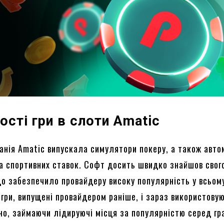
сті гри в слоти Amatic
анія Amatic випускала симулятори покеру, а також авто
а спортивних ставок. Софт досить швидко знайшов свог
о забезпечило провайдеру високу популярність у всьому
ігри, випущені провайдером раніше, і зараз використову
но, займаючи лідируючі місця за популярністю серед гра