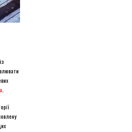
із
овлювати
евих
ua
.
орії
новлену
дих