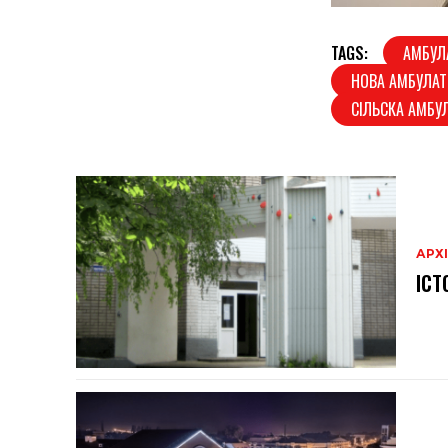
TAGS:
АМБУЛ
НОВА АМБУЛАТО
СІЛЬСКА АМБУ
АРХ
ІСТ