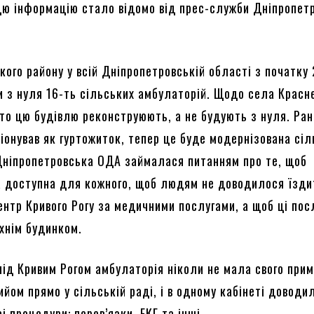
 цю інформацію стало відомо від прес-служби Дніпропет
кого району у всій Дніпропетровській області з початку
и з нуля 16-ть сільських амбулаторій. Щодо села Красн
 то цю будівлю реконструюють, а не будують з нуля. Ра
іонував як гуртожиток, тепер це буде модернізована сі
Дніпропетровська ОДА займалася питанням про те, щоб
 доступна для кожного, щоб людям не доводилося їзди
ентр Кривого Рогу за медичними послугами, а щоб ці пос
їхнім будинком.
під Кривим Рогом амбулаторія ніколи не мала свого при
ийом прямо у сільській раді, і в одному кабінеті доводи
і процедури: перев’язки, ЕКГ та інші.