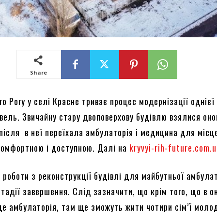
Share
о Рогу у селі Красне триває процес модернізації однієї 
івель. Звичайну стару двоповерхову будівлю взялися он
 після в неї переїхала амбулаторія і медицина для місц
комфортною і доступною. Далі на
kryvyi-rih-future.com.
 роботи з реконструкції будівлі для майбутньої амбулат
тадії завершення. Слід зазначити, що крім того, що в о
де амбулаторія, там ще зможуть жити чотири сім’ї моло