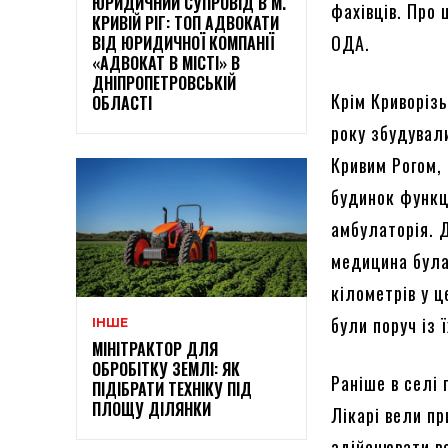
ЮРИДИЧНИЙ СУПРОВІД В М.
фахівців. Про
КРИВІЙ РІГ: ТОП АДВОКАТИ
ОДА.
ВІД ЮРИДИЧНОЇ КОМПАНІЇ
«АДВОКАТ В МІСТІ» В
ДНІПРОПЕТРОВСЬКІЙ
Крім Криворізь
ОБЛАСТІ
року збудувал
Кривим Рогом,
будинок функц
амбулаторія. 
медицина була
кілометрів у ц
були поруч із 
ІНШЕ
МІНІТРАКТОР ДЛЯ
ОБРОБІТКУ ЗЕМЛІ: ЯК
Раніше в селі 
ПІДІБРАТИ ТЕХНІКУ ПІД
ПЛОЩУ ДІЛЯНКИ
Лікарі вели пр
здійснювати вс