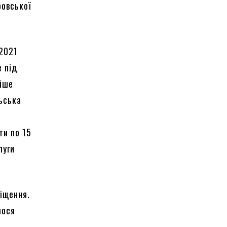
ровської
 2021
е під
ніше
льська
ти по 15
луги
міщення.
лося