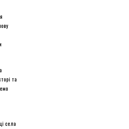
ня
нову
м
а
сторі та
ремо
ці села