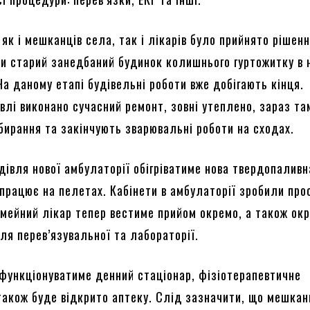
к і мешканців села, так і лікарів було прийнято рішен
и старий занедбаний будинок колишнього гуртожитку в 
а даному етапі будівельні роботи вже добігають кінця.
влі виконано сучасний ремонт, зовні утеплено, зараз та
бирання та закінчують зварювальні роботи на сходах.
дівля нової амбулаторії обігріватиме нова твердопаливн
працює на пелетах. Кабінети в амбулаторії зробили про
Сімейний лікар тепер вестиме прийом окремо, а також ок
ля перев’язувальної та лабораторії.
 функціонуватиме денний стаціонар, фізіотерапевтичне
 також буде відкрито аптеку. Слід зазначити, що мешкан