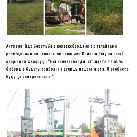
Активно йде боротьба з конвексбордами і сітілайтами
розміщеними на стовпах, як пише мер Кривого Рогу на своїй
сторінці в фейсбуці: “Всі конвексборди, сітілайти та 50%
бігбордів будуть прибрані з вулиць нашого міста. Я особисто
буду це контролювати “.