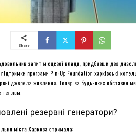
Share
адовольнив запит місцевої влади, придбавши два дизел
 підтримки програми Pin-Up Foundation харківські котел
рвні джерела живлення. Тепер за будь-яких обставин м
з теплом.
овлені резервні генератори?
льня міста Харкова отримала: