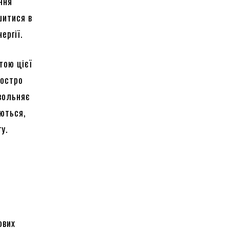
ння
шитися в
ергії.
тою цієї
гостро
вольняє
уються,
у.
ових