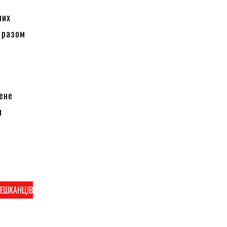
них
і разом
ене
и
МЕШКАНЦІВ