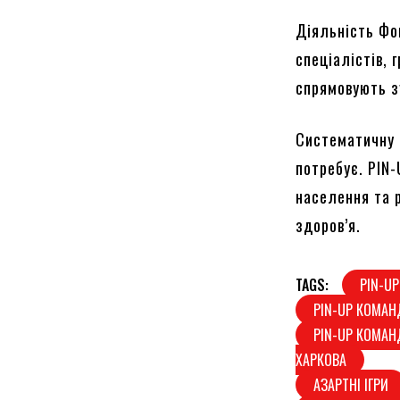
Діяльність Фо
спеціалістів, 
спрямовують з
Систематичну 
потребує. PIN
населення та р
здоров’я.
TAGS:
PIN-UP
PIN-UP КОМАН
PIN-UP КОМАН
ХАРКОВА
АЗАРТНІ ІГРИ