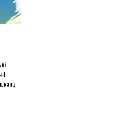
ьні
ьні
ешканці