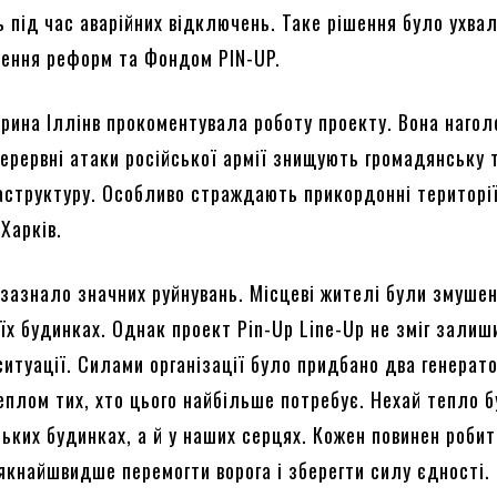
ь під час аварійних відключень. Таке рішення було ухва
ення реформ та Фондом PIN-UP.
рина Іллінв прокоментувала роботу проекту. Вона нагол
ерервні атаки російської армії знищують громадянську 
аструктуру. Особливо страждають прикордонні території
Харків.
 зазнало значних руйнувань. Місцеві жителі були змушен
їх будинках. Однак проект Pin-Up Line-Up не зміг залиш
ситуації. Силами організації було придбано два генерат
еплом тих, хто цього найбільше потребує. Нехай тепло б
ьких будинках, а й у наших серцях. Кожен повинен робит
якнайшвидше перемогти ворога і зберегти силу єдності.