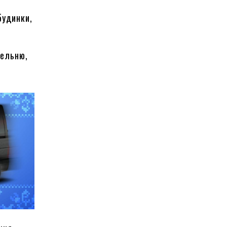
будинки,
тельню,