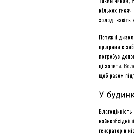
Таким чином, 
кількох тисяч
холоді навіть 
Потужні дизел
програми є за
потребує допо
ці запити. Вол
щоб разом під
У будинк
Благодійність
найнеобхідніш
генераторів м