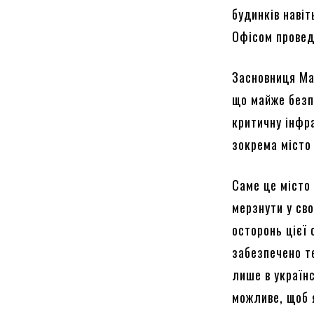
будинків навіт
Офісом провед
Засновниця Ма
що майже безп
критичну інфр
зокрема місто 
Саме це місто
мерзнути у сво
осторонь цієї 
забезпечено т
лише в українс
можливе, щоб 