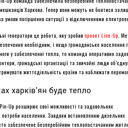
Pin-Up команда забезпечила безперебійне теплопостача
 мешканців Харкова. Тепер вони можуть не боятися зали
за умови погіршення ситуації з відключеннями електроен
ьні генератори це робота, яку зробив
проект Line-Up
. Ме
безпечення необхідним, і якщо громадянське населення 
моги у забезпеченні тепла, то команда оперативно задо
онтери, громадські організації та звичайні люди об’єдн
тримувати життєдіяльність країни та наближати перемог
ах харків’ян буде тепло
 Pin-Up розширює свої можливості та задовольняє
і потреби населення. Завдяки встановленню дизельних
істо забезпечене безперебійним теплопостачанням житл