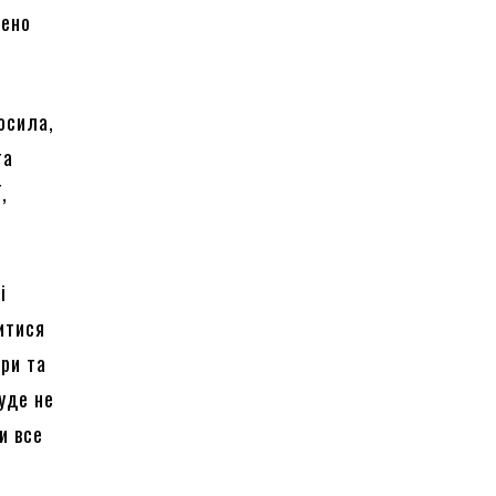
лено
осила,
та
,
і
итися
ори та
уде не
и все