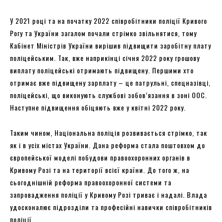
У 2021 році та на початку 2022 співробітники поліції Кривого
Рогу та України загалом почали стрімко звільнятися, тому
Кабінет Міністрів України вирішив підвищити заробітну плату
поліцейським. Так, вже наприкінці січня 2022 року грошову
виплату поліцейські отримають підвищену. Першими хто
отримає вже підвищену зарплату – це патрульні, спецназівці,
поліцейські, що виконують службові зобов’язання в зоні ООС.
Наступне підвищення обіцяють вже у квітні 2022 року.
Таким чином, Національна поліція розвивається стрімко, так
як і в усіх містах України. Дана реформа стала поштовхом до
європейської моделі побудови правоохоронних органів в
Кривому Розі та на території всієї країни. До того ж, на
сьогоднішній реформа правоохоронної системи та
запровадження поліції у Кривому Розі триває і надалі. Влада
удосконалює підрозділи та професійні навички співробітників
поліції.