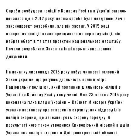
Спроби розбудови поліції у Кривому Розі та в Україні загалом
почалася ще з 2012 року, перша спроба була невдалою. Хоч і
законопроект розробили, але він застиг. У 2015 році
створення поліції стало принципово на першому місці, він
набрав обертів та став проектом національного масштабу.
Почали розробляти Закон та інші нормативно-правові
документи.
На початку листопада 2015 року набув чинності головний
Закон України, що регулює діяльність поліції «Про
Національну поліцію», який припинив діяльність міліції в
Україні та Кривому Розі у тому числі. Вже 23 жовтня 2015 року
виконавча гілка влади України – Кабінет Міністрів України
ухвалив постанову про створення структурних підрозділів
поліції охорони, що забезпечують охорону порядку. В
результаті чого також утворився Криворізький міський відділ
Управління поліції охорони в Дніпропетровській області.