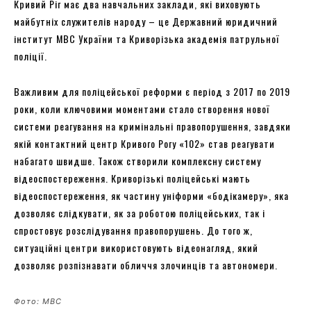
Кривий Ріг має два навчальних заклади, які виховують
майбутніх служителів народу – це Державний юридичний
інститут МВС України та Криворізька академія патрульної
поліції.
Важливим для поліцейської реформи є період з 2017 по 2019
роки, коли ключовими моментами стало створення нової
системи реагування на кримінальні правопорушення, завдяки
якій контактний центр Кривого Рогу «102» став реагувати
набагато швидше. Також створили комплексну систему
відеоспостереження. Криворізькі поліцейські мають
відеоспостереження, як частину уніформи «бодікамеру», яка
дозволяє слідкувати, як за роботою поліцейських, так і
спростовує розслідування правопорушень. До того ж,
ситуаційні центри використовують відеонагляд, який
дозволяє розпізнавати обличчя злочинців та автономери.
Фото: МВС