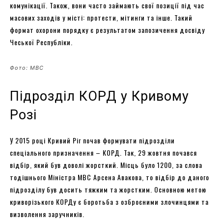
комунікації. Також, вони часто займають свої позиції під час
масових заходів у місті: протести, мітинги та інше. Такий
формат охорони порядку є результатом запозичення досвіду
Чеської Республіки.
Фото: МВС
Підрозділ КОРД у Кривому
Розі
У 2015 році Кривий Ріг почав формувати підрозділи
спеціального призначення – КОРД. Так, 29 жовтня почався
відбір, який був доволі жорсткий. Місць було 1200, за слова
тодішнього Міністра МВС Арсена Авакова, то відбір до даного
підрозділу був досить тяжким та жорстким. Основною метою
криворізького КОРДу є боротьба з озброєними злочинцями та
визволення заручників.