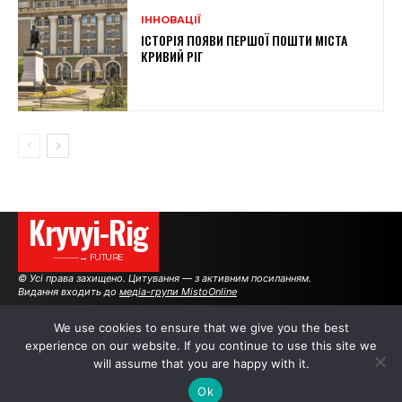
ІННОВАЦІЇ
ІСТОРІЯ ПОЯВИ ПЕРШОЇ ПОШТИ МІСТА
КРИВИЙ РІГ
Kryvyi-Rig
———→ FUTURE
© Усі права захищено. Цитування — з активним посиланням.
Видання входить до
медіа-групи MistoOnline
We use cookies to ensure that we give you the best
experience on our website. If you continue to use this site we
АВТОРИ
РЕКЛАМА НА САЙТІ
will assume that you are happy with it.
Ok