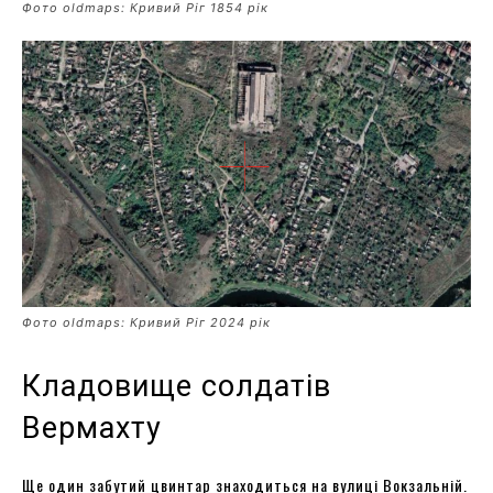
Фото oldmaps: Кривий Ріг 1854 рік
Фото oldmaps: Кривий Ріг 2024 рік
Кладовище солдатів
Вермахту
Ще один забутий цвинтар знаходиться на вулиці Вокзальній.