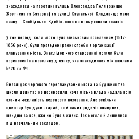
знаходився на перетині вулиць Олександра Поля (раніше
Жовтнева та Базарна) та вулиці Каунаської. Кладовище мало
назву – Слобідське. Здебільшого на ньому ховали козаків.
У той період, коли місто було військовим поселенням (1817-
1856 роки), були проведені ранні спроби з організації
планування міста. Внаслідок чого старовинні могили були
перенесені на невелику ділянку, яка знаходилася між школами
№20 та №1.
Внаслідок чергового перепланування міста та будівництва
школи цвинтар не переносили, хоча міська влада надала всім
охочим можливість перенести поховання. Але оскільки
цвинтар був дуже старий, то й самих родичів померлих,
швидше за все, вже не було в живих. Так могили й лишилися
під навчальним закладом.