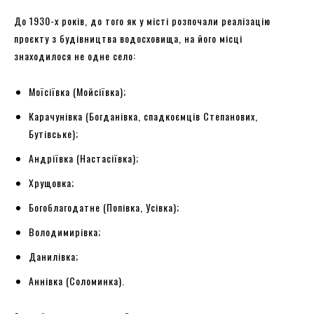
До 1930-х років, до того як у місті розпочали реалізацію
проєкту з будівництва водосховища, на його місці
знаходилося не одне село:
Моїсіївка (Мойсіївка);
Карачунівка (Богданівка, спадкоємців Степанових,
Бутівське);
Андріївка (Настасіївка);
Хрущовка;
Богоблагодатне (Попівка, Усівка);
Володимирівка;
Данилівка;
Аннівка (Соломинка).