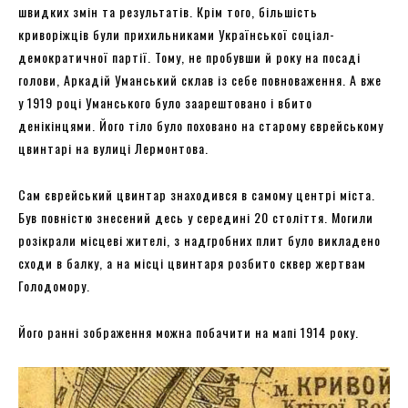
швидких змін та результатів. Крім того, більшість
криворіжців були прихильниками Української соціал-
демократичної партії. Тому, не пробувши й року на посаді
голови, Аркадій Уманський склав із себе повноваження. А вже
у 1919 році Уманського було заарештовано і вбито
денікінцями. Його тіло було поховано на старому єврейському
цвинтарі на вулиці Лермонтова.
Сам єврейський цвинтар знаходився в самому центрі міста.
Був повністю знесений десь у середині 20 століття. Могили
розікрали місцеві жителі, з надгробних плит було викладено
сходи в балку, а на місці цвинтаря розбито сквер жертвам
Голодомору.
Його ранні зображення можна побачити на мапі 1914 року.