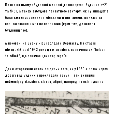
Прямо на ньому збудовані житлові двоповерхові будинки №21
та №31, а також забудова приватного сектору. Як і у випадку з
багатьма старовинними міськими цвинтарями, швидше за
все, поховання ніхто не переносив (крім тих, де велося
будівництво).
А поховані на цьому місці солдати Вермахту. На старій
німецькій мапі 1943 року ця місцевість позначена як “helden
friedhof”, що означає цвинтар героїв.
Деякі старожили стали свідками того, як у 1950-х роках через
дорогу від будинків прокладали труби, і там знайшли
неймовірну кількість кісток, зброї, нагород та екіпірування.