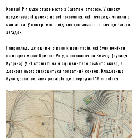
Кривий Ріг дуже старе місто з багатою історією. У списку
представлені далеко не всі поховання, які назавжди зникли з
мап міста. У центрі міста під товщею землі таїться ще багато
загадок.
Наприклад, ще одним із ранніх цвинтарів, які були помічені
на старих мапах Кривого Рогу, є поховання на Змичці (вулиця
Купріна). У 21 столітті на місці цвинтаря розбито сквер, а
довкола нього знаходиться приватний сектор. Кладовище
було доволі великих розмірів ще в середині 19 століття.