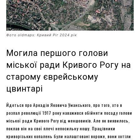
Фото oldmaps: Кривий Ріг 2024 рік
Могила першого голови
міської ради Кривого Рогу на
старому єврейському
цвинтарі
Йдеться про Аркадія Яковича Уманського, про того, хто в
розпал революції 1917 року наважився обійняти посаду голови
міської ради Кривого Рогу від меншовиків. Але як виявилось,
поклав він на свої плечі непосильну ношу. Працівники
криворізьких копалень були налаштовані вороже, вони хотіли