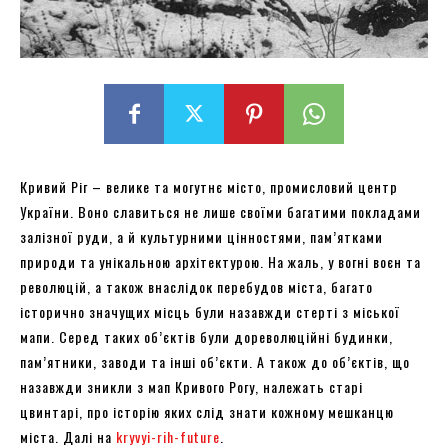
Кривий Ріг – велике та могутнє місто, промисловий центр
України. Воно славиться не лише своїми багатими покладами
залізної руди, а й культурними цінностями, пам’ятками
природи та унікальною архітектурою. На жаль, у вогні воєн та
революцій, а також внаслідок перебудов міста, багато
історично значущих місць були назавжди стерті з міської
мапи. Серед таких об’єктів були дореволюційні будинки,
пам’ятники, заводи та інші об’єкти. А також до об’єктів, що
назавжди зникли з мап Кривого Рогу, належать старі
цвинтарі, про історію яких слід знати кожному мешканцю
міста. Далі на
kryvyi-rih-future
.