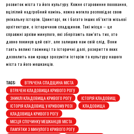
розвиток міста та його культуру. Кожне старовинне поховання,
вцілілий надгробний камінь, кожна могила розповідає свою
унікальну історію. Цвинтарі, як і багато інших об’єктів міської
архітектури, є історичною спадщиною. Такі місця – це
справжні архіви минулого, які зберігають пам’ять тих, хто
давно покинув цей світ, але залишив нам свій слід. Вони
таять великі таємниці та історичні долі, розкриття яких
дозволить нам краще зрозуміти історію та культуру нашого
міста та його мешканців.
TAGS:
ВТРАЧЕНА СПАДЩИНА МІСТА
ВТРАЧЕНІ КЛАДОВИЩА КРИВОГО РОГУ
ЗНИКЛІ КЛАДОВИЩА КРИВОГО РОГУ
ІСТОРІЯ КЛАДОВИЩ
ІСТОРІЯ КЛАДОВИЩ У КРИВОМУ РОЗІ
КЛАДОВИЩА
КЛАДОВИЩА КРИВОГО РОГУ
МІСЦЯ СПОЧИНКУ МЕШКАНЦІВ МІСТА
ПАМ'ЯТКИ З МИНУЛОГО КРИВОГО РОГУ