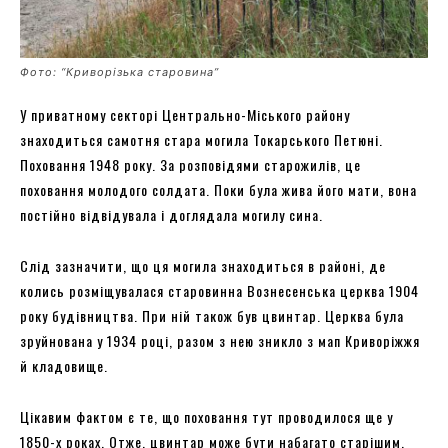
Фото: “Криворізька старовина”
У приватному секторі Центрально-Міського району
знаходиться самотня стара могила Токарського Петюні.
Поховання 1948 року. За розповідями старожилів, це
поховання молодого солдата. Поки була жива його мати, вона
постійно відвідувала і доглядала могилу сина.
Слід зазначити, що ця могила знаходиться в районі, де
колись розміщувалася старовинна Вознесенська церква 1904
року будівництва. При ній також був цвинтар. Церква була
зруйнована у 1934 році, разом з нею зникло з мап Криворіжжя
й кладовище.
Цікавим фактом є те, що поховання тут проводилося ще у
1850-х роках. Отже, цвинтар може бути набагато старішим.