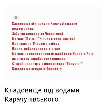
Кладовище під водами Карачунівського
водосховища
Забутий цвинтар на Чорногорці
Могила “Петюні” у приватному секторі
Центрально-Міського району
Школа, побудована на кістках
Могила першого голови міської ради Кривого Рогу
на старому єврейському цвинтарі
Старий цвинтар у районі заводу “Комуніст”
Кладовище солдатів Вермахту
Кладовище під водами
Карачунівського