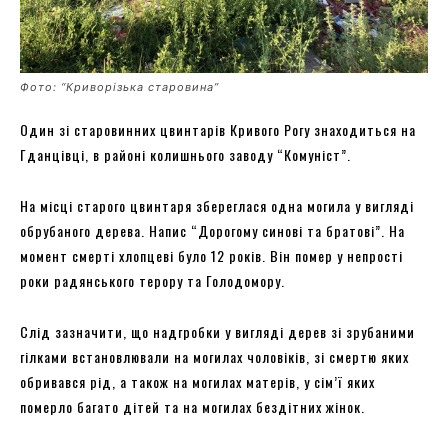
Фото: “Криворізька старовина”
Один зі старовинних цвинтарів Кривого Рогу знаходиться на
Гданцівці, в районі колишнього заводу “Комуніст”.
На місці старого цвинтаря збереглася одна могила у вигляді
обрубаного дерева. Напис “Дорогому синові та братові”. На
момент смерті хлопцеві було 12 років. Він помер у непрості
роки радянського терору та Голодомору.
Слід зазначити, що надгробки у вигляді дерев зі зрубаними
гілками встановлювали на могилах чоловіків, зі смертю яких
обривався рід, а також на могилах матерів, у сім’ї яких
померло багато дітей та на могилах бездітних жінок.