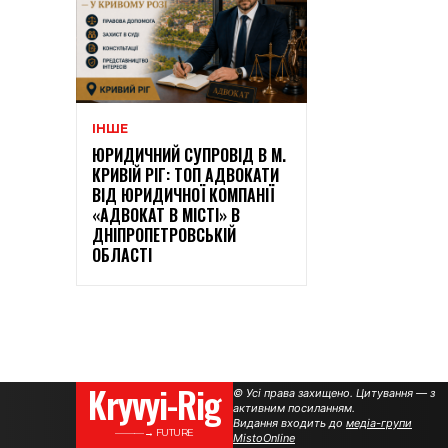
ІНШЕ
ЮРИДИЧНИЙ СУПРОВІД В М.
КРИВІЙ РІГ: ТОП АДВОКАТИ
ВІД ЮРИДИЧНОЇ КОМПАНІЇ
«АДВОКАТ В МІСТІ» В
ДНІПРОПЕТРОВСЬКІЙ
ОБЛАСТІ
Kryvyi-Rig
© Усі права захищено. Цитування — з
активним посиланням.
Видання входить до
медіа-групи
———→ FUTURE
MistoOnline