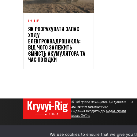
ІНШЕ
ЯК РОЗРАХУВАТИ ЗАПАС
ХОДУ
ЕЛЕКТРОКВАДРОЦИКЛА:
ВІД ЧОГО ЗАЛЕЖИТЬ
ЄМНІСТЬ АКУМУЛЯТОРА ТА
ЧАС ПОЇЗДКИ
Kryvyi-Rig
© Усі права захищено. Цитування — з
активним посиланням.
Видання входить до
медіа-групи
———→ FUTURE
MistoOnline
We use cookies to ensure that we give you th