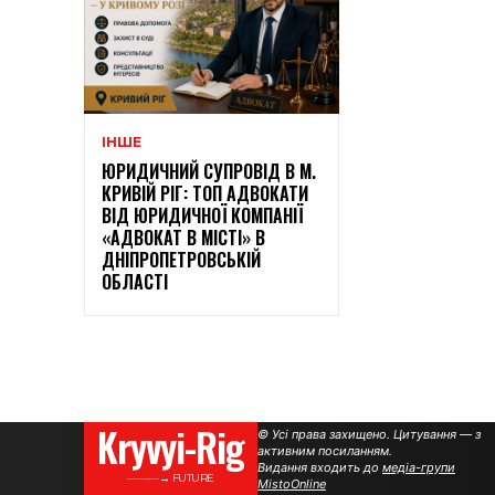
ІНШЕ
ЮРИДИЧНИЙ СУПРОВІД В М.
КРИВІЙ РІГ: ТОП АДВОКАТИ
ВІД ЮРИДИЧНОЇ КОМПАНІЇ
«АДВОКАТ В МІСТІ» В
ДНІПРОПЕТРОВСЬКІЙ
ОБЛАСТІ
Kryvyi-Rig
© Усі права захищено. Цитування — з
активним посиланням.
Видання входить до
медіа-групи
———→ FUTURE
MistoOnline