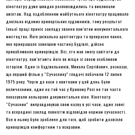
кінотеатру дуже швидко розповсюдились та викликали
ажіотаж. Над оздобленням майбутнього кінотеатру працювало
декілька відомих криворізьких художників, тому результат
їхньої праці приніс закладу звання пам’ятки монументального
мистецтва. Його унікальна архітектура та прекрасне панно,
яке прикрашало зовнішню частину будівлі, дійсно
приваблювало криворіжців. Всі, хто мав змогу завітати до
кінотеатру, пам’ятають його як місце зі своєю особливою
історією. Один із будівельників, Микола Сергійович, розказує,
що перший фільм у “Сучаснику” глядачі побачили 12 липня
1975 року. Черги до каси з квитками у цей день були
величезними, адже на той час у Кривому Розі не так часто
показували кольорове документальне кіно. Кінотеатр
“Сучасник” виправдовував свою назву в усі часи, адже зовні
та всередині заклад повністю відповідав нормам сучасності.
Все в ньому було зроблене для того, щоб зробити дозвілля
криворіжців комфортним та яскравим.