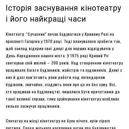
Історія заснування кінотеатру
і його найкращі часи
Кінотеатр “Сучасник” почав будуватися у Кривому Розі на
проспекті Гагаріна у 1970 році. Тоді планувалося зробити так,
щоб заклад відкрив свої двері для перших відвідувачів у
День Народження нашого міста. У 1975 році Кривий Ріг
святкував свій ювілей – 200 років. Над створенням кінотеатру
працювало багато будівників, майстрів та художників. Деякі з
них й досі пам’ятають роки роботи над легендарною
будівлею, звичайно, згадують вони про це не без суму. Всі,
хто працював на будівництві, пишалися бути причетними до
такої великої справи, тому зруйнування кінотеатру особливо
сильно засмучує працівників.
Спочатку на місці кінотеатру не було нічого, крім сірого
пустиря. Серед міського населення чутки про будівництво