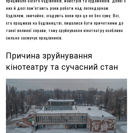
працювало багато будівників, майстрів та художників. Деякі з
них й досі пам’ятають роки роботи над легендарною
будівлею, звичайно, згадують вони про це не без суму. Всі,
хто працював на будівництві, пишалися бути причетними до
такої великої справи, тому зруйнування кінотеатру особливо
сильно засмучує працівників.
Причина зруйнування
кінотеатру та сучасний стан