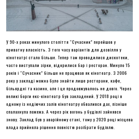
У 90-х роках минулого століття “Сучасник” перейшов у
приватну власність. З того часу варіантів для дозвілля у
кінотеатрі стало більше. Тепер там проводилися дискотеки,
часто виступали зірки, відкрилися бар і ресторан. Минуло 15
років і “Сучасник” більше не працював як кінотеатр. З 2006
року у закладі можна було знайти лише ресторани, кафе,
більярдні та казино, але і це продовжувалось не довго. Через
великі борги екс-кінотеатр був закладений. У 2018 році в
одному із недіючих залів кінотеатру обвалився дах, пізніше
спалахнула пожежа. А через рік вогонь у будівлі зайнявся
знову. Заклад був у аварійному стані, тому у 2020 році місцева
влада прийняла рішення повністю розібрати будівлю.