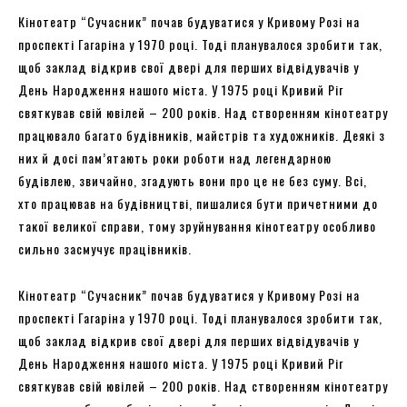
Кінотеатр “Сучасник” почав будуватися у Кривому Розі на
проспекті Гагаріна у 1970 році. Тоді планувалося зробити так,
щоб заклад відкрив свої двері для перших відвідувачів у
День Народження нашого міста. У 1975 році Кривий Ріг
святкував свій ювілей – 200 років. Над створенням кінотеатру
працювало багато будівників, майстрів та художників. Деякі з
них й досі пам’ятають роки роботи над легендарною
будівлею, звичайно, згадують вони про це не без суму. Всі,
хто працював на будівництві, пишалися бути причетними до
такої великої справи, тому зруйнування кінотеатру особливо
сильно засмучує працівників.
Кінотеатр “Сучасник” почав будуватися у Кривому Розі на
проспекті Гагаріна у 1970 році. Тоді планувалося зробити так,
щоб заклад відкрив свої двері для перших відвідувачів у
День Народження нашого міста. У 1975 році Кривий Ріг
святкував свій ювілей – 200 років. Над створенням кінотеатру