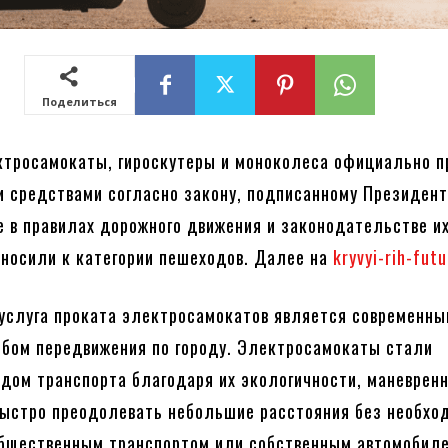
Поделиться
ктросамокаты, гироскутеры и моноколеса официально 
 средствами согласно закону, подписанному Президен
е в правилах дорожного движения и законодательстве и
носили к категории пешеходов. Далее на
kryvyi-rih-fut
 услуга проката электросамокатов является современны
бом передвижения по городу. Электросамокаты стали
дом транспорта благодаря их экологичности, маневренн
ыстро преодолевать небольшие расстояния без необхо
бщественным транспортом или собственным автомобил