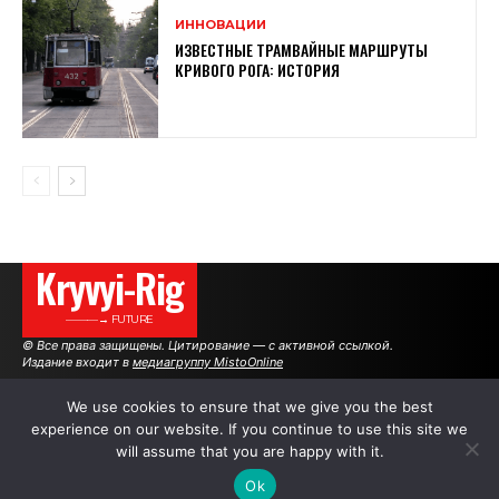
ИННОВАЦИИ
ИЗВЕСТНЫЕ ТРАМВАЙНЫЕ МАРШРУТЫ
КРИВОГО РОГА: ИСТОРИЯ
Kryvyi-Rig
———→ FUTURE
© Все права защищены. Цитирование — с активной ссылкой.
Издание входит в
медиагруппу MistoOnline
We use cookies to ensure that we give you the best
experience on our website. If you continue to use this site we
АВТОРЫ
РЕКЛАМА НА САЙТЕ
will assume that you are happy with it.
Ok