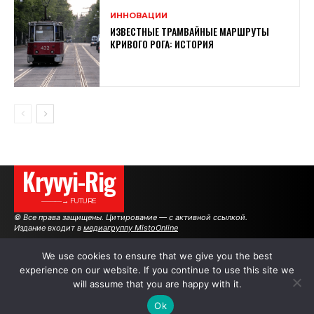
ИННОВАЦИИ
ИЗВЕСТНЫЕ ТРАМВАЙНЫЕ МАРШРУТЫ
КРИВОГО РОГА: ИСТОРИЯ
Kryvyi-Rig
———→ FUTURE
© Все права защищены. Цитирование — с активной ссылкой.
Издание входит в
медиагруппу MistoOnline
We use cookies to ensure that we give you the best
experience on our website. If you continue to use this site we
АВТОРЫ
РЕКЛАМА НА САЙТЕ
will assume that you are happy with it.
Ok