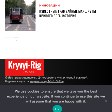
ИННОВАЦИИ
ИЗВЕСТНЫЕ ТРАМВАЙНЫЕ МАРШРУТЫ
КРИВОГО РОГА: ИСТОРИЯ
Kryvyi-Rig
———→ FUTURE
© Все права защищены. Цитирование — с активной ссылкой.
Издание входит в
медиагруппу MistoOnline
We use cookies to ensure that we give you the best
experience on our website. If you continue to use this site we
АВТОРЫ
РЕКЛАМА НА САЙТЕ
will assume that you are happy with it.
Ok