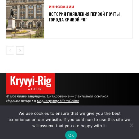
ИННОВАЦИИ
ИСТОРИЯ ПОЯВЛЕНИЯ ПЕРВОЙ ПОЧТЫ
ГОРОДА КРИВОЙ РОГ
Kryvyi-Rig
———→ FUTURE
© Все права защищены. Цитирование — с активной ссылкой.
Издание входит в
медиагруппу MistoOnline
We use cookies to ensure that we give you the best
experience on our website. If you continue to use this site we
АВТОРЫ
РЕКЛАМА НА САЙТЕ
will assume that you are happy with it.
Ok