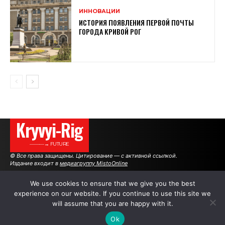
ИННОВАЦИИ
ИСТОРИЯ ПОЯВЛЕНИЯ ПЕРВОЙ ПОЧТЫ
ГОРОДА КРИВОЙ РОГ
Kryvyi-Rig
———→ FUTURE
© Все права защищены. Цитирование — с активной ссылкой.
Издание входит в
медиагруппу MistoOnline
We use cookies to ensure that we give you the best
experience on our website. If you continue to use this site we
АВТОРЫ
РЕКЛАМА НА САЙТЕ
will assume that you are happy with it.
Ok